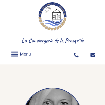
La Conciergerie de la Presqu'île
Assistance location