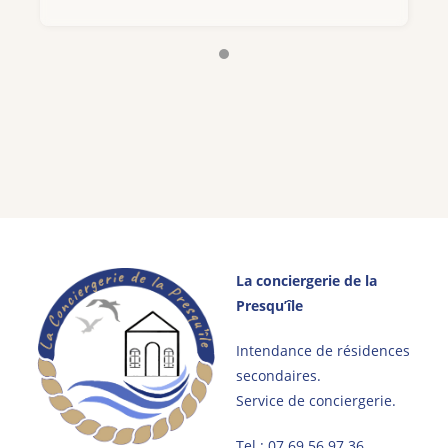
j
La conciergerie de la
Presqu’île
Intendance de résidences
secondaires.
Service de conciergerie.
Tel :
07 69 56 97 36