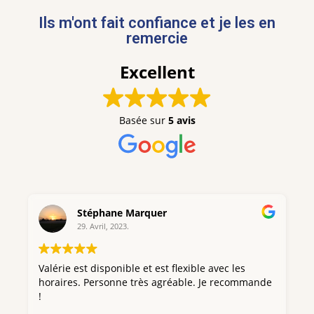
Ils m'ont fait confiance et je les en
remercie
Excellent
Basée sur
5 avis
Stéphane Marquer
29. Avril, 2023.
Valérie est disponible et est flexible avec les
V
horaires. Personne très agréable. Je recommande
é
!
b
l